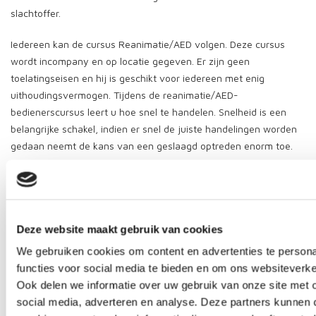
slachtoffer.
Iedereen kan de cursus Reanimatie/AED volgen. Deze cursus
wordt incompany en op locatie gegeven. Er zijn geen
toelatingseisen en hij is geschikt voor iedereen met enig
uithoudingsvermogen. Tijdens de reanimatie/AED-
bedienerscursus leert u hoe snel te handelen. Snelheid is een
belangrijke schakel, indien er snel de juiste handelingen worden
gedaan neemt de kans van een geslaagd optreden enorm toe.
Tijdens de cursus Reanimatie/AED leert u onder andere hoe op
een juiste wijze te reanimeren en hoe u op een veilige en
verantwoorde manier de AED gebruikt. Aangezien het
noodzakelijk is te allen tijde te beschikken over parate kennis en
Deze website maakt gebruik van cookies
vaardigheden is het aan te raden minimaal één keer per jaar te
We gebruiken cookies om content en advertenties te persona
herhalen.
functies voor social media te bieden en om ons websiteverke
Ook delen we informatie over uw gebruik van onze site met 
Onderwerpen tijdens de cursus zijn:
social media, adverteren en analyse. Deze partners kunnen