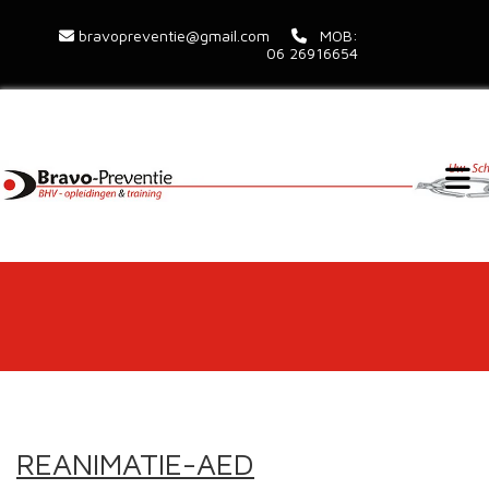
bravopreventie@gmail.com
MOB:


06 26916654
REANIMATIE-AED