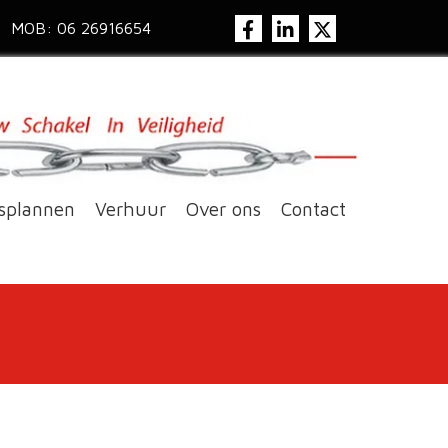
MOB: 06 26916654
splannen
Verhuur
Over ons
Contact