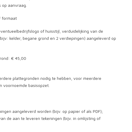
s op aanvraag.
F formaat
ntueelbedrijfslogo of huisstijl, verduidelijking van de
bijv: kelder, begane grond en 2 verdiepingen) aangeleverd op
grond: € 45,00
eerdere plattegronden nodig te hebben, voor meerdere
 in voornoemde basisopzet.
ingen aangeleverd worden (bijv. op papier of als PDF);
 de aan te leveren tekeningen (bijv. in omlijsting of