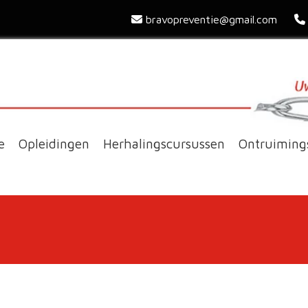
bravopreventie@gmail.com


e
Opleidingen
Herhalingscursussen
Ontruiming